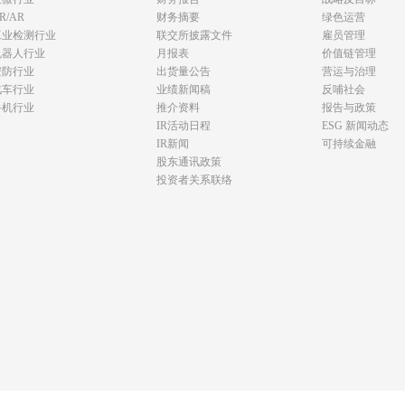
R/AR
财务摘要
绿色运营
工业检测行业
联交所披露文件
雇员管理
机器人行业
月报表
价值链管理
安防行业
出货量公告
营运与治理
汽车行业
业绩新闻稿
反哺社会
手机行业
推介资料
报告与政策
IR活动日程
ESG 新闻动态
IR新闻
可持续金融
股东通讯政策
投资者关系联络