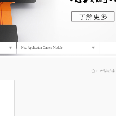
New Application Camera Module
>
产品与方案