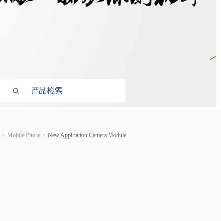
>
Mobile Phone
>
New Application Camera Module