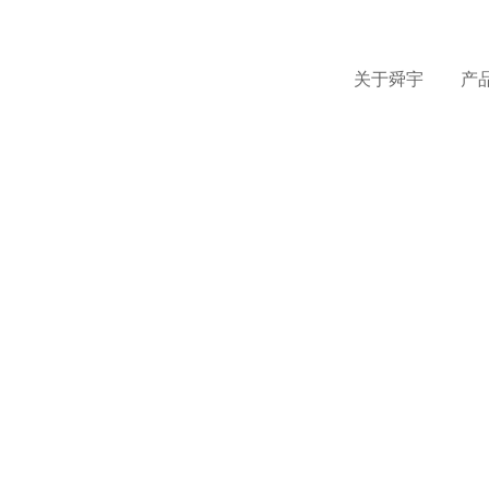
股票代码：2382.HK
关于舜宇
产