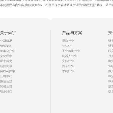
不使用没有商业实质的税收结构。不利用保密管辖区或所谓的
“避税天堂”避税。采
关于舜宇
产品与方案
投
公司概况
显微行业
财
组织架构
VR/AR
财
董事会介绍
工业检测行业
联
文化理念
机器人行业
月
舜宇历史
安防行业
出
新闻资讯
汽车行业
业
实践与探索
手机行业
推
公司章程
I
廉洁合规
IR
贸易合规
股
联系我们
投