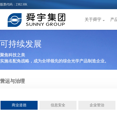
股票代码：2382.HK
关于舜宇
产
可持续发展
聚焦科技之美
实施名配角战略，成为全球领先的综合光学产品制造企业。
营运与治理
商业道德
信息安全
企业管治