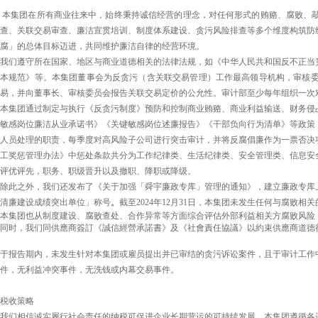
本集团在所有商业往来中，始终秉持诚信经营的理念，对任何形式的贿赂、腐败、
查、关联交易审查、廉洁宣贯培训、制度体系建设、贪污风险排查等多个维度构筑防
腐」的总体目标迈进，共同维护廉洁自律的经营环境。
我们遵守所在国家、地区与商业道德相关的法律法规，如《中华人民共和国反不正当
本规范》等。
本集团董事会为反贪污（含关联交易管理）工作最高领导机构，审核
易，并向董事长、审核委员会报告关联交易定价的公允性。审计部至少每年组织一次
本集团通过制定与执行《反贪污制度》预防和控制商业贿赂、商业利益输送、财务侵
敏感岗位廉洁从业承诺书》《关键敏感岗位述廉报告》《干部负向行为清单》等政策
人员处理的职责，
每季度对高风险子公司进行突击审计，
并将反腐倡廉作为一票否决
工奖惩管理办法》中惩处条款共分为工作纪律类、生活纪律类、安全管理类、信息安
评优评先，职务、职级晋升以及撤职、降职或降级
。
除此之外，我们还发布了《关于加强「舜宇廉政专库」管理的通知》，建立廉政专库
清廉建设成绩突出单位」称号
。
截至
2024年12月31日，本集团未发生任何与腐败
本集团也从制度建设、腐败查处、合作异常等方面综合评估外部利益相关方腐败风险
同时，我们同供應商簽訂《誠信經營承諾書》及《社會責任協議》以約束供應商道德
于报告期内，未发生针对本集团或雇员提出并已审结的贪污诉讼案件，且于审计工作
件，无利益冲突事件，无洗钱或内幕交易事件。
税收策略
我们相信诚实履行社会责任的纳税可促进企业长期营运的可持续发展。本集团遵循各