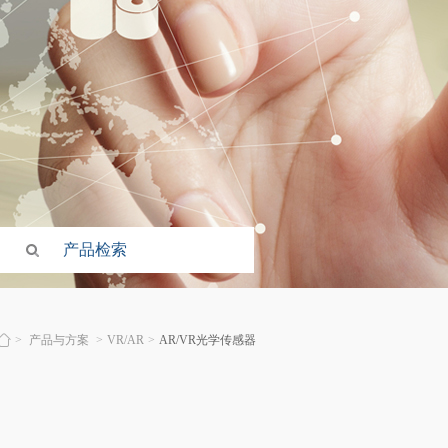
>
产品与方案
>
VR/AR
>
AR/VR光学传感器