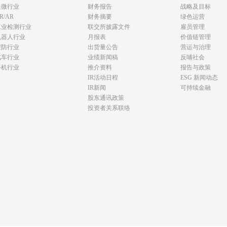
显微行业
财务报告
战略及目标
R/AR
财务摘要
绿色运营
工业检测行业
联交所披露文件
雇员管理
机器人行业
月报表
价值链管理
安防行业
出货量公告
营运与治理
汽车行业
业绩新闻稿
反哺社会
手机行业
推介资料
报告与政策
IR活动日程
ESG 新闻动态
IR新闻
可持续金融
股东通讯政策
投资者关系联络