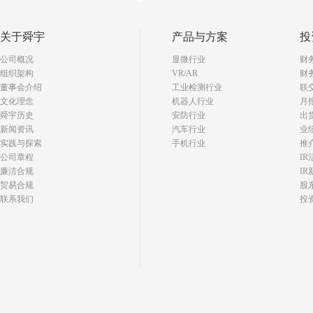
关于舜宇
产品与方案
投
公司概况
显微行业
财
组织架构
VR/AR
财
董事会介绍
工业检测行业
联
文化理念
机器人行业
月
舜宇历史
安防行业
出
新闻资讯
汽车行业
业
实践与探索
手机行业
推
公司章程
I
廉洁合规
IR
贸易合规
股
联系我们
投