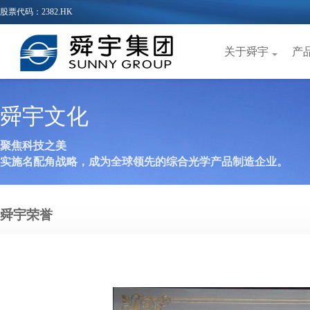
股票代码：2382.HK
关于舜宇
产
舜宇文化
聚焦科技之美
实施名配角战略，成为全球领先的综合光学产品制造企业。
舜宇荣誉