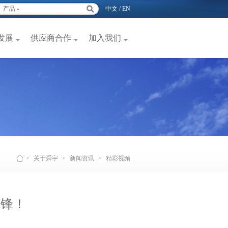
产品
中文
/
EN
发展
供应商合作
加入我们
>
关于舜宇
>
新闻资讯
>
精彩视频
先锋！