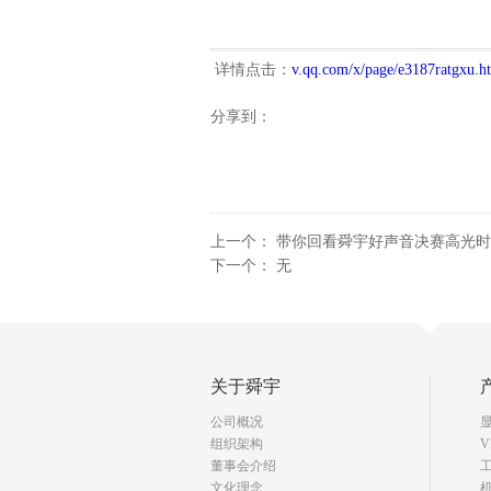
详情点击：
v.qq.com/x/page/e3187ratgxu.h
分享到：
上一个：
带你回看舜宇好声音决赛高光时
下一个： 无
关于舜宇
公司概况
组织架构
V
董事会介绍
文化理念