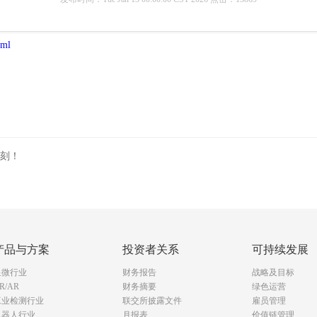
tml
刻！
产品与方案
投资者关系
可持续发展
显微行业
财务报告
战略及目标
R/AR
财务摘要
绿色运营
工业检测行业
联交所披露文件
雇员管理
机器人行业
月报表
价值链管理