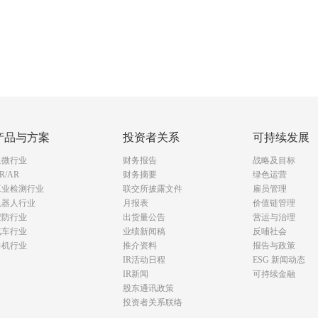
产品与方案
投资者关系
可持续发展
显微行业
财务报告
战略及目标
R/AR
财务摘要
绿色运营
工业检测行业
联交所披露文件
雇员管理
机器人行业
月报表
价值链管理
安防行业
出货量公告
营运与治理
汽车行业
业绩新闻稿
反哺社会
手机行业
推介资料
报告与政策
IR活动日程
ESG 新闻动态
IR新闻
可持续金融
股东通讯政策
投资者关系联络