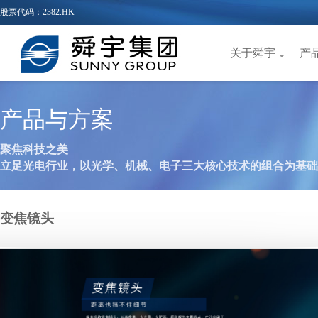
股票代码：2382.HK
关于舜宇
产
产品与方案
聚焦科技之美
立足光电行业，以光学、机械、电子三大核心技术的组合为基础
变焦镜头