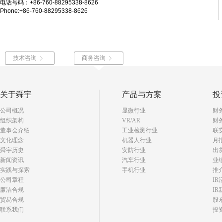
电话号码：+86-760-88295338-8626
Phone:+86-760-88295338-8626
技术咨询
商务咨询
关于舜宇
产品与方案
投
公司概况
显微行业
财
组织架构
VR/AR
财
董事会介绍
工业检测行业
联
文化理念
机器人行业
月
舜宇历史
安防行业
出
新闻资讯
汽车行业
业
实践与探索
手机行业
推
公司章程
I
廉洁合规
IR
贸易合规
股
联系我们
投