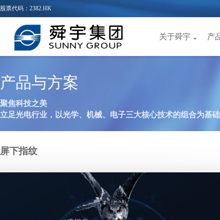
股票代码：2382.HK
关于舜宇
产
产品与方案
聚焦科技之美
立足光电行业，以光学、机械、电子三大核心技术的组合为基础
屏下指纹