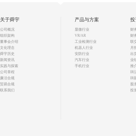
关于舜宇
产品与方案
投
公司概况
显微行业
财
组织架构
VR/AR
财
董事会介绍
工业检测行业
联
文化理念
机器人行业
月
舜宇历史
安防行业
出
新闻资讯
汽车行业
业
实践与探索
手机行业
推
公司章程
I
廉洁合规
IR
贸易合规
股
联系我们
投